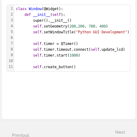
1
class
Window
(QWidget):
2
def
__init__
(
self
):
3
        super().__init__()
4
self
.setGeometry(
200
,
200
, 
700
, 
400
)
5
self
.setWindowTitle(
"Python GUI Development"
)
6
7
self
.timer = QTimer()
8
self
.timer.timeout.connect(
self
.update_lcd)
9
self
.timer.start(
1000
)
10
11
self
.create_button()
Enter
section
select
Next
mode
Previous