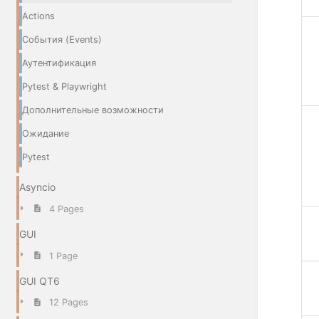
Actions
События (Events)
Аутентификация
Pytest & Playwright
Дополнительные возможности
Ожидание
Pytest
Asyncio
4 Pages
GUI
1 Page
GUI QT6
12 Pages