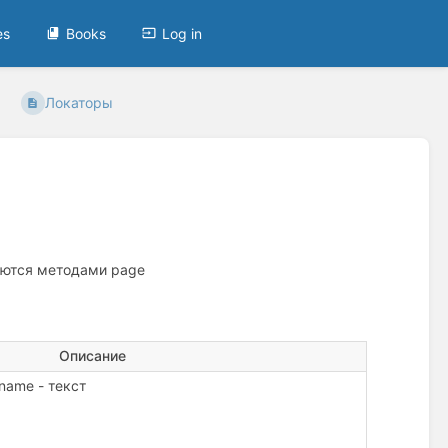
es
Books
Log in
Локаторы
ляются методами page
Описание
name - текст