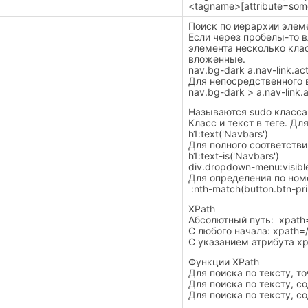
<tagname>[attribute=some
Поиск по иерархии элем
Если через пробелы-то в
элемента несколько клас
вложенные.
nav.bg-dark a.nav-link.ac
Для непосредственного 
nav.bg-dark > a.nav-link.
Называются sudo класса
Класс и текст в теге. Дл
h1:text('Navbars')
Для полного соответстви
h1:text-is('Navbars')
div.dropdown-menu:visibl
Для определения по ном
:nth-match(button.btn-pri
XPath
Абсолютный путь: xpath=/
С любого начала: xpath=/
С указанием атрибута xpa
Функции XPath
Для поиска по тексту, точн
Для поиска по тексту, соде
Для поиска по тексту, сод