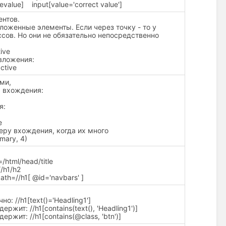
value] input[value='correct value']
ентов.
ложенные элементы. Если через точку - то у
сов. Но они не обязательно непосредственно
tive
вложения:
active
ми,
я вхождения:
я:
e
еру вхождения, когда их много
mary, 4)
html/head/title
/h1/h2
th=//h1[ @id='navbars' ]
о: //h1[text()='Headling1']
ржит: //h1[contains(text(), 'Headling1')]
ержит: //h1[contains(@class, 'btn')]