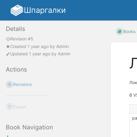
Шпаргалки
Details
Books
Revision #5
Created
1 year ago
by
Admin
Updated
1 year ago
by
Admin
Actions
Лок
Revisions
В V
Export
pa
Book Navigation