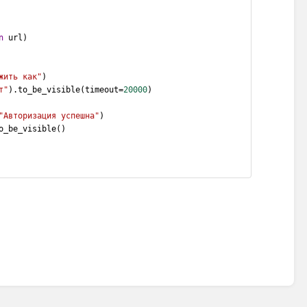
n
 url)
жить как"
)
т"
).to_be_visible(timeout=
20000
)
"Авторизация успешна"
)
o_be_visible()