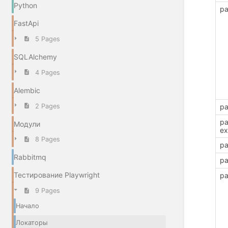
Python
pa
FastApi
5 Pages
SQLAlchemy
4 Pages
Alembic
2 Pages
pa
pa
Модули
ex
8 Pages
pa
Rabbitmq
pa
Тестирование Playwright
pa
9 Pages
Начало
Локаторы