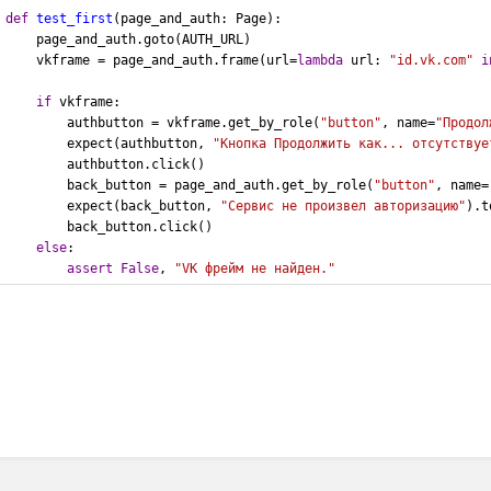
def
test_first
(page_and_auth: Page):
    page_and_auth.goto(AUTH_URL)
    vkframe = page_and_auth.frame(url=
lambda
 url: 
"id.vk.com"
i
if
 vkframe:
        authbutton = vkframe.get_by_role(
"button"
, name=
"Продол
        expect(authbutton, 
"Кнопка Продолжить как... отсутствуе
        authbutton.click()
        back_button = page_and_auth.get_by_role(
"button"
, name=
        expect(back_button, 
"Сервис не произвел авторизацию"
).t
        back_button.click()
else
:
assert
False
, 
"VK фрейм не найден."