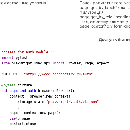
ножественные условия
Поиск родительского эл
page.get_by_label("Email a
Фильтрация
page.get_by_role("heading"
По дочернему элементу
page.locator("div.form-gr
Доступ к ifram
'''Test for auth module'''
import
 pytest
from
 playwright.sync_api 
import
 Browser, Page, expect
AUTH_URL = 
"https://wood.bobrobotirk.ru/auth"
@pytest
.fixture
def
page_and_auth
(browser: Browser):
    context = browser.new_context(
        storage_state=
"playwright/.auth/vk.json"
        )
    page = context.new_page()
yield
 page
    context.close()