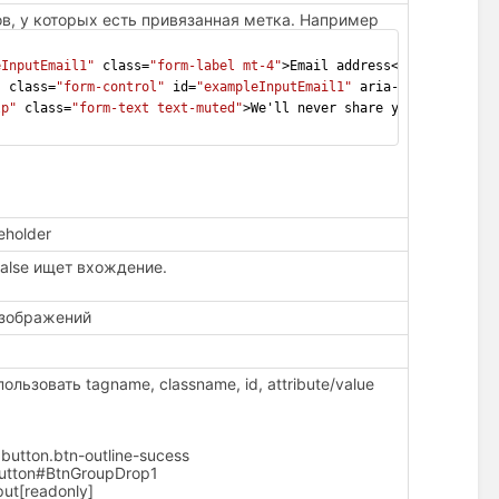
в, у которых есть привязанная метка. Например
eInputEmail1"
 class=
"form-label mt-4"
>Email address</
label
>
"
 class=
"form-control"
 id=
"exampleInputEmail1"
 aria-describedby=
lp"
 class=
"form-text text-muted"
>We'll never share your email wi
eholder
False ищет вхождение.
 изображений
льзовать tagname, classname, id, attribute/value
utton.btn-outline-sucess
tton#BtnGroupDrop1
ut[readonly]