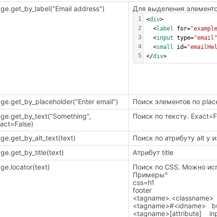
ge.get_by_label("Email address")
Для выделения элементо
1
<
div
>
2
  <
label
 for=
"exampl
3
  <
input
 type=
"email
4
  <
small
 id=
"emailHe
5
</
div
>
ge.get_by_placeholder("Enter email")
Поиск элементов по plac
ge.get_by_text("Something",
Поиск по тексту. Exact=
act=False)
ge.get_by_alt_text(text)
Поиск по атрибуту alt у
ge.get_by_title(text)
Атрибут title
ge.locator(text)
Поиск по CSS. Можно испо
Примеры^
css=h1
footer
<tagname>.<classname> b
<tagname>#<idname> bu
<tagname>[attribute] inp