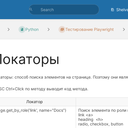
Shelv
Python
Тестирование Playwright
Локаторы
аторы: способ поиска элементов на странице. Поэтому они яв
SC Ctrl+Click по методу выводит код метода.
Локатор
ge.get_by_role('link', name="Docs")
Поиск элемента по роли 
link <a>
heading <h>
radio, checkbox, button