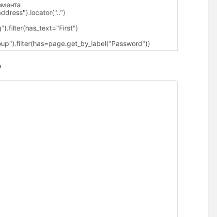
емента
ddress").locator("..")
).filter(has_text="First")
oup").filter(has=page.get_by_label("Password"))
e