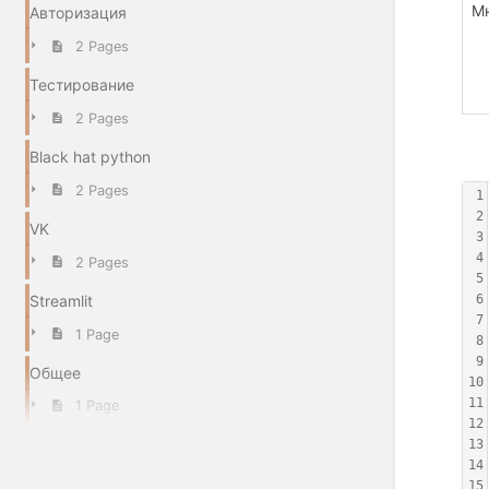
М
Авторизация
2 Pages
Тестирование
2 Pages
Black hat python
2 Pages
1
2
VK
3
4
2 Pages
5
Streamlit
6
7
1 Page
8
9
Общее
10
11
1 Page
12
13
14
15