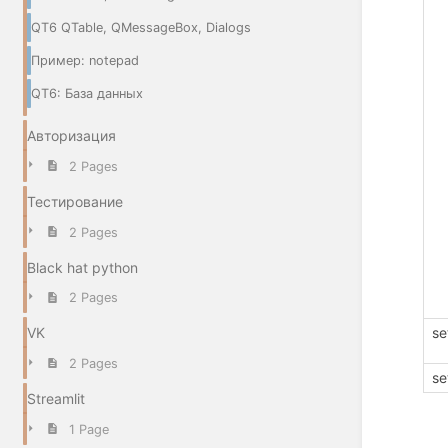
QT6 QTable, QMessageBox, Dialogs
Пример: notepad
QT6: База данных
Авторизация
2 Pages
Тестирование
2 Pages
Black hat python
2 Pages
se
VK
2 Pages
se
Streamlit
1 Page