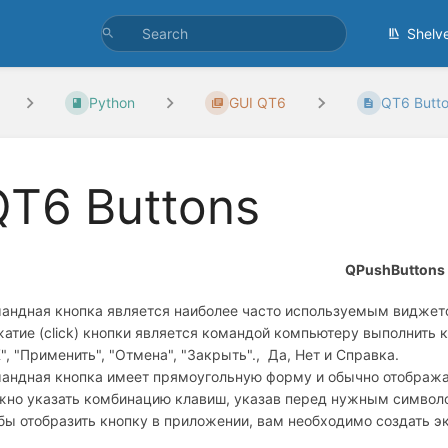
Shelv
Python
GUI QT6
QT6 Butt
QT6 Buttons
QPushButtons
андная кнопка является наиболее часто используемым виджет
атие (click) кнопки является командой компьютеру выполнить 
", "Применить", "Отмена", "Закрыть"., Да, Нет и Справка.
андная кнопка имеет прямоугольную форму и обычно отобража
но указать комбинацию клавиш, указав перед нужным символ
бы отобразить кнопку в приложении, вам необходимо создать э