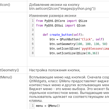
tIcon()
Добавление иконки на кнопку
btn.setIcon(QIcon("images/python.png"))
Изменение размера иконки
1
from
 PyQt6.QtCore 
import
 QSize
2
from
 PyQt6.QtGui 
import
 QIcon 
3
4
def
create_button
(
self
):
5
        btn = QPushButton(
"Click"
, 
self
)
6
        btn.setGeometry(
100
, 
100
, 
130
, 
50
)
7
        btn.setIcon(QIcon(
'pyqt6lessons\im
8
        btn.setIconSize(QSize(
36
,
36
))
tGeometry()
Настройка положения кнопки,
tMenu()
Всплывающее меню над кнопкой. Сначала созд
QtWidgets, класс QMenu предоставляет видже
контекстных меню и других всплывающих ме
Виджет меню - это меню выбора. Это может б
отдельное контекстное меню. Выпадающие мен
пользователь щелкает на соответствующем э
клавиш.
1
menu = QMenu() 