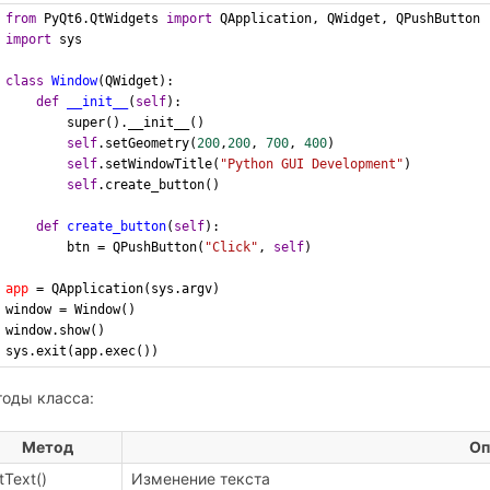
from
 PyQt6.QtWidgets 
import
 QApplication, QWidget, QPushButton
import
 sys 
class
Window
(QWidget): 
def
__init__
(
self
): 
        super().__init__() 
self
.setGeometry(
200
,
200
, 
700
, 
400
) 
self
.setWindowTitle(
"Python GUI Development"
) 
self
.create_button()
def
create_button
(
self
):
        btn = QPushButton(
"Click"
, 
self
)
app
 = QApplication(sys.argv) 
window = Window() 
window.show() 
sys.exit(app.exec())
оды класса:
Метод
Оп
tText()
Изменение текста