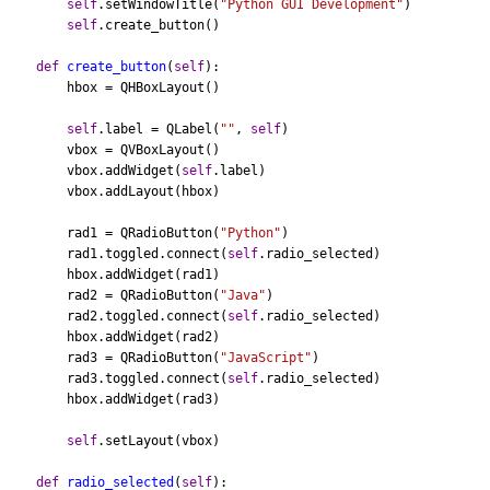
self
.setWindowTitle(
"Python GUI Development"
)
self
.create_button()
def
create_button
(
self
):
        hbox = QHBoxLayout()
self
.label = QLabel(
""
, 
self
)
        vbox = QVBoxLayout()
        vbox.addWidget(
self
.label)
        vbox.addLayout(hbox)
        rad1 = QRadioButton(
"Python"
)
        rad1.toggled.connect(
self
.radio_selected)
        hbox.addWidget(rad1)
        rad2 = QRadioButton(
"Java"
)
        rad2.toggled.connect(
self
.radio_selected)
        hbox.addWidget(rad2)
        rad3 = QRadioButton(
"JavaScript"
)
        rad3.toggled.connect(
self
.radio_selected)
        hbox.addWidget(rad3)
self
.setLayout(vbox)
def
radio_selected
(
self
):