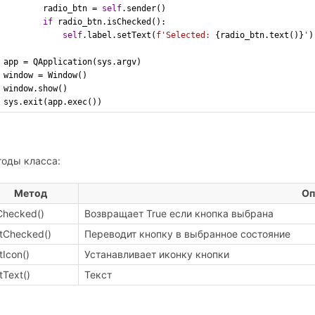
        radio_btn = 
self
.sender()
if
 radio_btn.isChecked():
self
.label.setText(
f'Selected: 
{radio_btn.text()}
'
)
app = QApplication(sys.argv)
window = Window()
window.show()
sys.exit(app.exec())
оды класса:
Метод
Оп
Checked()
Возвращает True если кнопка выбрана
tChecked()
Переводит кнопку в выбранное состояние
tIcon()
Устанавливает иконку кнопки
tText()
Текст