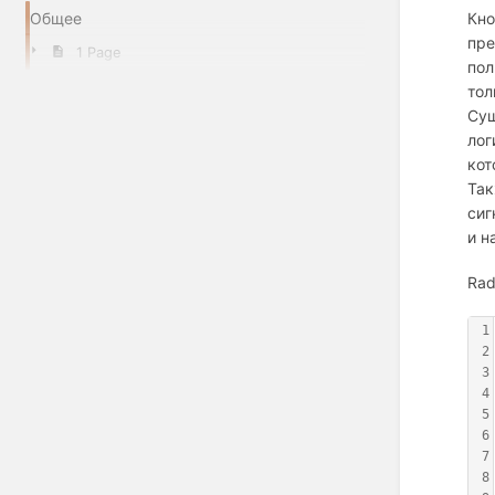
Кно
Общее
пре
1 Page
пол
тол
Сущ
лог
кот
Так
сиг
и н
Rad
1
2
3
4
5
6
7
8