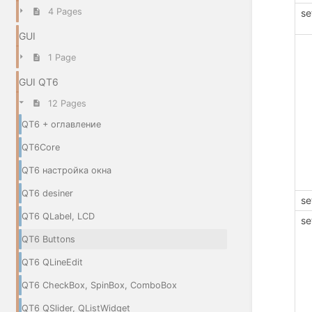
4 Pages
se
GUI
1 Page
GUI QT6
12 Pages
QT6 + оглавление
QT6Core
QT6 настройка окна
QT6 desiner
se
QT6 QLabel, LCD
se
QT6 Buttons
QT6 QLineEdit
QT6 CheckBox, SpinBox, ComboBox
QT6 QSlider, QListWidget