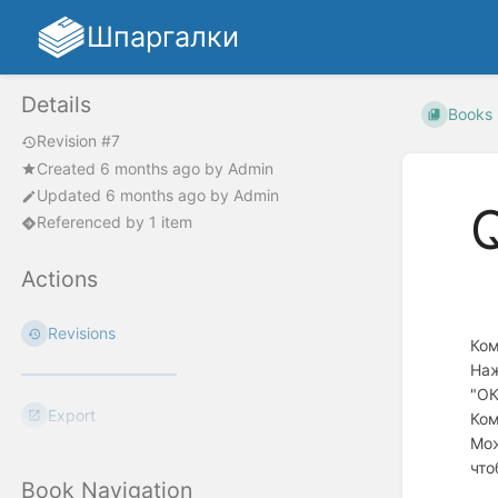
Шпаргалки
Details
Books
Revision #7
Created
6 months ago
by
Admin
Updated
6 months ago
by
Admin
Referenced by 1 item
Actions
Revisions
Ком
Наж
"ОК
Export
Ком
Мож
что
Book Navigation