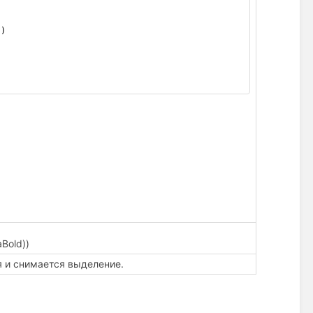
'
) 
aBold))
я и снимается выделение.