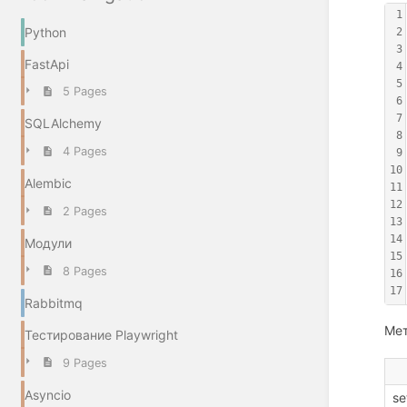
1
Python
2
3
FastApi
4
5
5 Pages
6
7
SQLAlchemy
8
4 Pages
9
10
Alembic
11
12
2 Pages
13
14
Модули
15
8 Pages
16
17
Rabbitmq
Мет
Тестирование Playwright
9 Pages
Asyncio
se