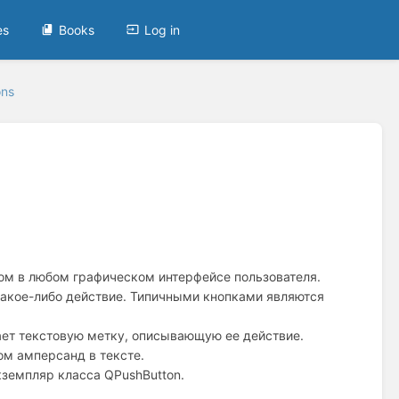
es
Books
Log in
ons
ом в любом графическом интерфейсе пользователя.
какое-либо действие. Типичными кнопками являются
ет текстовую метку, описывающую ее действие.
ом амперсанд в тексте.
кземпляр класса QPushButton.