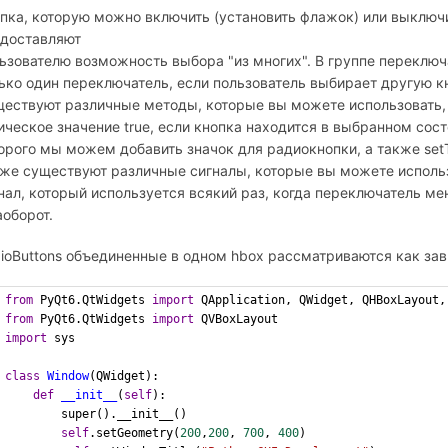
пка, которую можно включить (установить флажок) или выключ
доставляют
ьзователю возможность выбора "из многих". В группе переклю
ько один переключатель, если пользователь выбирает другую к
ествуют различные методы, которые вы можете использовать, н
ическое значение true, если кнопка находится в выбранном состо
орого мы можем добавить значок для радиокнопки, а также setT
же существуют различные сигналы, которые вы можете использ
нал, который используется всякий раз, когда переключатель ме
аоборот.
ioButtons объединенные в одном hbox рассматриваются как за
from
 PyQt6.QtWidgets 
import
 QApplication, QWidget, QHBoxLayout,
from
 PyQt6.QtWidgets 
import
 QVBoxLayout
import
 sys 
class
Window
(QWidget):
def
__init__
(
self
):
        super().__init__()
self
.setGeometry(
200
,
200
, 
700
, 
400
)