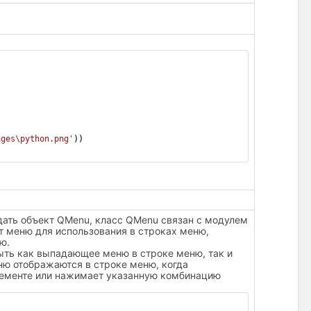
ages\python.png'
))
ать объект QMenu, класс QMenu связан с модулем
т меню для использования в строках меню,
ню.
ыть как выпадающее меню в строке меню, так и
ю отображаются в строке меню, когда
лементе или нажимает указанную комбинацию