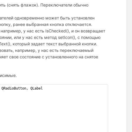
ить (снять флажок). Переключатели обычно
чателей одновременно может быть установлен
нопку, ранее выбранная кнопка отключается.
апример, у нас есть IsChecked(), и он возвращает
янии, или у нас есть метод setIcon(), с помощью
ext(), который задает текст выбранной кнопки.
овать, например, у нас есть переключаемый
няет свое состояние с установленного на снятое
висимые.
 QRadioButton, QLabel