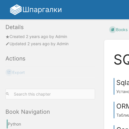
Шпаргалки
Details
Books
Created
2 years ago
by
Admin
Updated
2 years ago
by
Admin
S
Actions
Export
Sql
Устано
OR
Book Navigation
Таблиц
Python