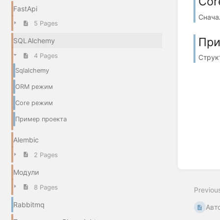
Cor
FastApi
Снача
5 Pages
При
SQLAlchemy
4 Pages
Структ
Sqlalchemy
ORM режим
Core режим
Пример проекта
Alembic
2 Pages
Модули
8 Pages
Previou
Rabbitmq
Авт