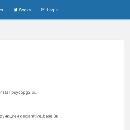
es
Books
Log in
stall psycopg2 pi...
нкцией declarative_base Вк...