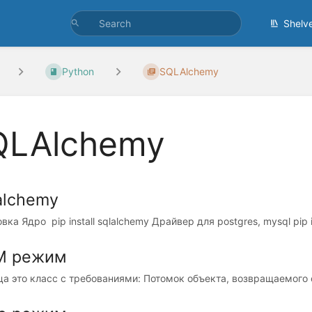
Shelv
Python
SQLAlchemy
QLAlchemy
alchemy
вка Ядро pip install sqlalchemy Драйвер для postgres, mysql pip in
M режим
а это класс с требованиями: Потомок объекта, возвращаемого фу