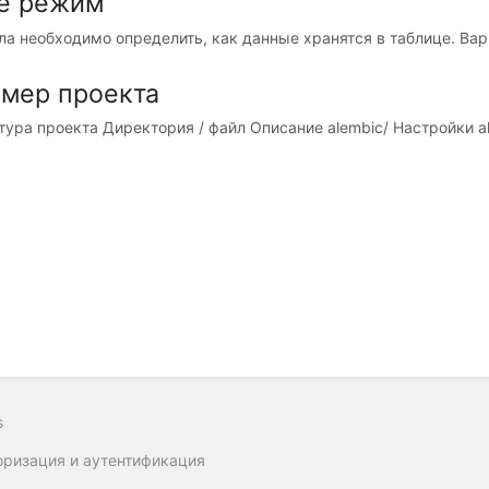
e режим
ла необходимо определить, как данные хранятся в таблице. Вар
мер проекта
ура проекта Директория / файл Описание alembic/ Настройки ale
s
оризация и аутентификация