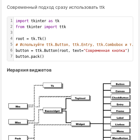
Современный подход сразу использовать ttk
1
import
 tkinter 
as
 tk
2
from
 tkinter 
import
 ttk
3
4
root = tk.Tk()
5
# Используйте ttk.Button, ttk.Entry, ttk.Combobox и т.д.
6
button = ttk.Button(root, text=
"Современная кнопка"
)
7
button.pack()
Иерархия виджетов