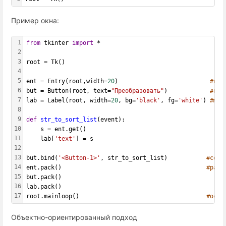
Пример окна:
1
from
 tkinter 
import
 *
2
3
root = Tk()
4
5
ent = Entry(root,width=
20
)                          
#пол
6
but = Button(root, text=
"Преобразовать"
)            
#кно
7
lab = Label(root, width=
20
, bg=
'black'
, fg=
'white'
) 
#мет
8
9
def
str_to_sort_list
(event):
10
    s = ent.get()
11
    lab[
'text'
] = s
12
13
but.bind(
'<Button-1>'
, str_to_sort_list)           
#собы
14
ent.pack()                                         
#разм
15
but.pack()
16
lab.pack()
17
root.mainloop()                                    
#осно
Объектно-ориентированный подход