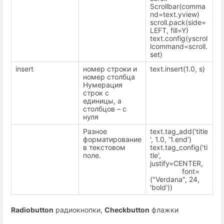
Scrollbar(comma
nd=text.yview)
scroll.pack(side=
LEFT, fill=Y)
text.config(yscrol
lcommand=scroll.
set)
insert
номер строки и
text.insert(1.0, s)
номер столбца
Нумерация
строк с
единицы, а
столбцов – с
нуля
Разное
text.tag_add('title
форматирование
', 1.0, '1.end')
в текстовом
text.tag_config('ti
поле.
tle',
justify=CENTER,
font=
("Verdana", 24,
'bold'))
Radiobutton
радиокнопки,
Checkbutton
флажки