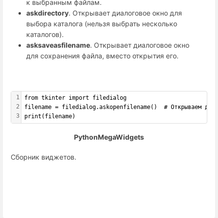
к выбранным файлам.
askdirectory
. Открывает диалоговое окно для
выбора каталога (нельзя выбрать несколько
каталогов).
asksaveasfilename
. Открывает диалоговое окно
для сохранения файла, вместо открытия его.
1
from tkinter import filedialog  
2
filename = filedialog.askopenfilename()  # Открываем диа
3
print(filename)
PythonMegaWidgets
Сборник виджетов.
Enter