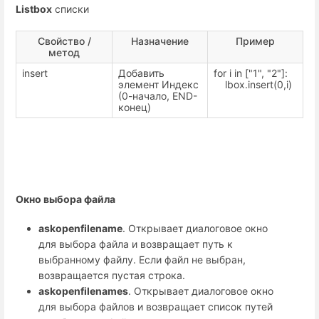
Listbox
списки
Свойство /
Назначение
Пример
метод
insert
Добавить
for i in ["1", "2"]:
элемент Индекс
lbox.insert(0,i)
(0-начало, END-
конец)
Окно выбора файла
askopenfilename
. Открывает диалоговое окно
для выбора файла и возвращает путь к
выбранному файлу. Если файл не выбран,
возвращается пустая строка.
askopenfilenames
. Открывает диалоговое окно
для выбора файлов и возвращает список путей