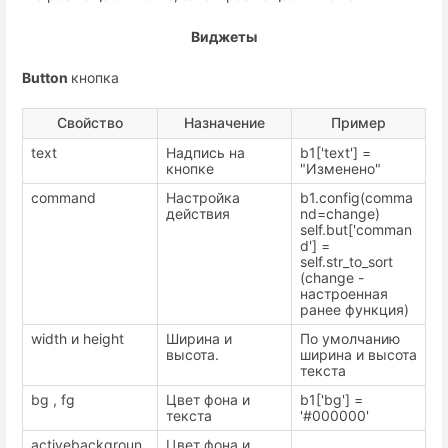
Виджеты
Button
кнопка
Свойство
Назначение
Пример
text
Надпись на
b1['text'] =
кнопке
"Изменено"
command
Настройка
b1.config(comma
действия
nd=change)
self.but['comman
d'] =
self.str_to_sort
(change -
настроенная
ранее функция)
width и height
Ширина и
По умолчанию
высота.
ширина и высота
текста
bg , fg
Цвет фона и
b1['bg'] =
текста
'#000000'
activebackgroun
Цвет фона и