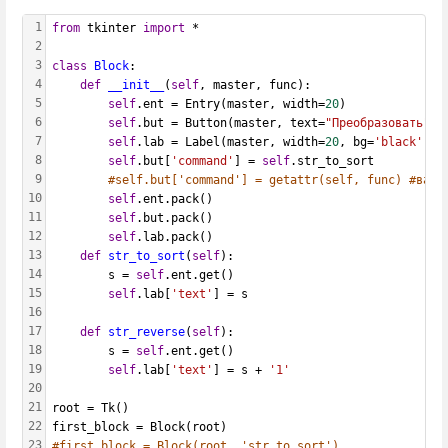
1
from
 tkinter 
import
 *
2
3
class
Block
:
4
def
__init__
(
self
, master, func):
5
self
.ent = Entry(master, width=
20
)
6
self
.but = Button(master, text=
"Преобразовать"
)
7
self
.lab = Label(master, width=
20
, bg=
'black'
, f
8
self
.but[
'command'
] = 
self
.str_to_sort
9
#self.but['command'] = getattr(self, func) #вари
10
self
.ent.pack()
11
self
.but.pack()
12
self
.lab.pack()
13
def
str_to_sort
(
self
):
14
        s = 
self
.ent.get()
15
self
.lab[
'text'
] = s
16
17
def
str_reverse
(
self
):
18
        s = 
self
.ent.get()
19
self
.lab[
'text'
] = s + 
'1'
20
21
root = Tk()
22
first_block = Block(root)
23
#first_block = Block(root, 'str_to_sort')