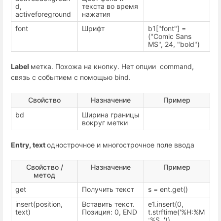
d,
текста во время
activeforeground
нажатия
font
Шрифт
b1["font"] =
("Comic Sans
MS", 24, "bold")
Label
метка. Похожа на кнопку. Нет опции command,
связь с событием с помощью bind.
Свойство
Назначение
Пример
bd
Ширина границы
вокруг метки
Entry, text
однострочное и многострочное поле ввода
Свойство /
Назначение
Пример
метод
get
Получить текст
s = ent.get()
insert(position,
Вставить текст.
e1.insert(0,
text)
Позиция: 0, END
t.strftime('%H:%M
:%S '))