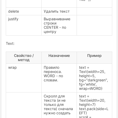
delete
Удалить текст
justify
Выравнивание
строки
CENTER - по
центру
Text:
Свойство /
Назначение
Пример
метод
wrap
Правило
text =
переноса.
Text(width=25,
WORD - по
height=5,
словам.
bg="darkgreen",
fg='white',
wrap=WORD)
Скролл для
text =
текста (и не
Text(width=20,
только для
height=7)
текста) сначала
text.pack(side=L
нужно создать
EFT)
scroll =