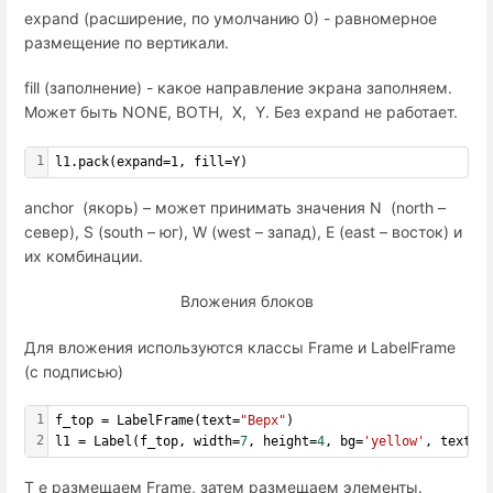
expand (расширение, по умолчанию 0) - равномерное
размещение по вертикали.
fill (заполнение) - какое направление экрана заполняем.
Может быть NONE, BOTH, X, Y. Без expand не работает.
1
l1.pack(expand=1, fill=Y)
anchor (якорь) – может принимать значения N (north –
север), S (south – юг), W (west – запад), E (east – восток) и
их комбинации.
Вложения блоков
Для вложения используются классы Frame и LabelFrame
(с подписью)
1
f_top = LabelFrame(text=
"Верх"
)
2
l1 = Label(f_top, width=
7
, height=
4
, bg=
'yellow'
, text=
"
Т е размещаем Frame, затем размещаем элементы.