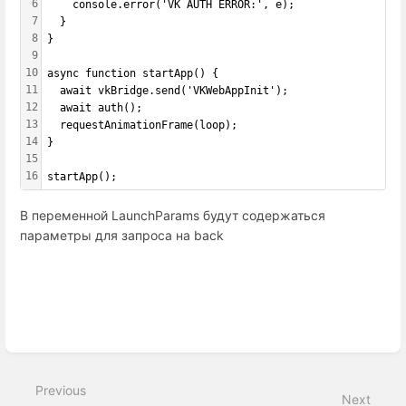
6
    console.error('VK AUTH ERROR:', e);
7
  }
8
}
9
10
async function startApp() {
11
  await vkBridge.send('VKWebAppInit');
12
  await auth();
13
  requestAnimationFrame(loop);
14
}
15
16
startApp();
В переменной LaunchParams будут содержаться
параметры для запроса на back
Enter
section
select
Previous
mode
Next