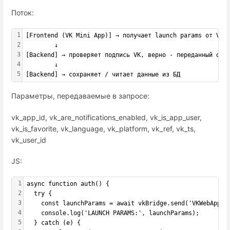
Поток:
1
[Frontend (VK Mini App)] → получает launch params от VK,
2
        ↓
3
[Backend] → проверяет подпись VK, верно - переданный от 
4
        ↓
5
[Backend] → сохраняет / читает данные из БД
Параметры, передаваемые в запросе:
vk_app_id, vk_are_notifications_enabled, vk_is_app_user,
vk_is_favorite, vk_language, vk_platform, vk_ref, vk_ts,
vk_user_id
JS:
1
async function auth() {
2
  try {
3
    const launchParams = await vkBridge.send('VKWebAppGe
4
    console.log('LAUNCH PARAMS:', launchParams);
5
  } catch (e) {